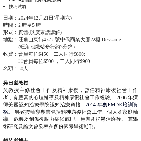
技巧試範
日期
：
2024
年
12
月
21
日
(
星期六
)
時間：
2
時至
5
時
形式：實
體
(
以廣東話講解
)
地
點：旺角山東街47-51號中僑商業大廈22樓 Desk-one
(旺角地鐵站步行約
3
分鐘）
收費：會員每位
$450
，二人同行
$800;
非會員每位
$500
，二人同行
$900
名額：
50
人
吳日嵐教授
吳教授主修社會工作及精神康復，曾任精神康復社會工作
者，有豐富的心理輔導及精神康復社會工作經驗。
2006
年獲
得美國認知治療學院認知治療資格；
2014
年獲
EMDR
培訓資
格
。
吳教授輔導專業包括精神康復社會工作、個人及家庭輔
導、危機及創傷後壓力症候處理、焦慮及抑鬱治療等。
其學
術研究及論文曾發表在多份國際學術期刊。
趙芊嵐博士