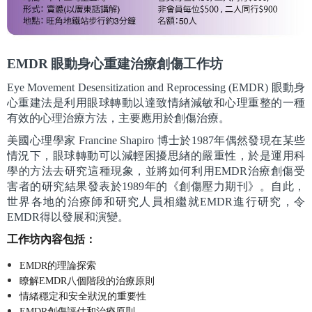
EMDR
眼動身心重建治療創傷工作坊
Eye
Movement Desensitization and Reprocessing (
EMDR)
眼動身
心重建法
是利用眼球轉動以達致情緖減敏和心理重整的一種
有效的心理治療方法，主要應用於創傷治療。
美國心理學家
Francine Shapiro
博士於
1987
年偶然發現在某些
情況下，眼球轉動可以減輕困擾思緖的嚴重性，
於是
運用科
學的方法去研究這種現象，並將如何利用
EMDR
治療創傷受
害者的研究結果發表於
1989
年的《創傷壓力期刊》。自此，
世界各地的治療師和研究人員相繼就
EMDR
進行研究，令
EMDR
得以發展和演變。
工作坊內容包括：
EMDR
的理論探索
瞭解
EMDR
八個階段的治療原則
情緒穩定和安全狀況
的重要性
EMDR
創傷評估和治療原則