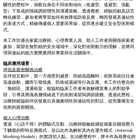
驟性的歷程中，洞察自身在不同依附傾向（焦慮型、逃避型、混亂
型）下形成的情
緒
調節慣性與溝通策略。透過覺察、經驗回顧及語言
轉化練習，參加者將學習如何有效降低防衛反應，轉而發展具連結性
的表達方式，精確傳遞個人需要與界線，從而逐步建立安全型依附模
式。
本工作坊適合家庭治療師、心理專業人員、助人工作者與關係探索者
參加，期望在無對錯的安全場域中，深化對依附動力的理解，並將同
理與連結的能力實際應用於專業與生活關係中。
臨床應用場景：
伴侶及親密關係治療
在伴侶互動中，當一方感受到威脅、拒
絕
或疏離時，依附系統往往會
迅速
啟
動，繼而引發指責、防衛或退縮等行
為
反應。本工作坊整合的
「無錯區」溝通框架，能協助臨床工作者有效解構當事人的對錯爭
辯，引導其辨識表層情
緒
底下的依附渴望與調節困難。透過此歷程，
治療師能協助伴侶發展出具備脆弱性與連結性的對話，從而重構安全
依附的親密關係。
個人心理治療
透過《心語千尋》的體驗式互動，治療師能敏銳捕捉個案在關係壓力
下觸發的即時反應模式，並以此作
為
解析其內在運作模式（
Internal
Working Models）的實證切入點。在治療歷程中，牌卡作
為
視覺化的