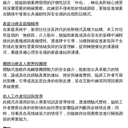
媒介，能協助個案將慣用的評價性語言「外化」，轉化
為
對核心感受
與深層需要的精確覺察。此練習不僅有助於情
緒
調節，更能促進個案
在關係中發展出具備
韌
性與安全感的自我對話模式。
家庭治療及親職輔導
在家庭系統中，衝突往往涉及跨代的依附模式及權力結構。本工作坊
所提倡的「無錯區」介入取向，能協助家庭成員在安全的架構中減輕
彼此的羞愧感與責備慣性。透過牌卡引導，治療師能促進家長與子女
對彼此發展性需要與情
緒
負荷的深度理解，從而轉變僵化的溝通模
式，重建具備心理安全感的家庭連結與溝通。
團體治療及人際歷程團體
體驗式遊戲作
為
觸發團體動力的安全媒介，能創造出具承載力的情
境，讓成員在此經驗
真
實的連結、挫折與修復歷程。臨床工作者可藉
此契機，引導成員反思自身的依附反應，並在互動中練習同理回應與
界線覺察。
助人工作者培訓與督導
此模式亦適用於助人專業培訓及督導情境，透過體驗式歷程，協助工
作者覺察自身的依附傾向如何潛在影響臨床判斷與反移情反應；同
時，培養其在高情
緒
張力的情境下，仍能維持自我覺察並進行關係調
節的專業能力。