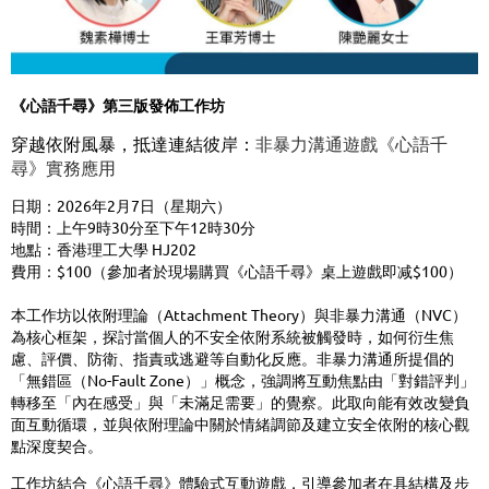
《心語千尋》第三版發佈工作坊
穿越依附風暴，抵達連結彼岸：
非暴力溝通遊戲《心語千
尋》實務應用
日期：
2026
年
2
月
7
日（星期六）
時間：上午
9
時
30
分至下午
12
時
30
分
地點：香港理工大學
HJ202
費用：
$100
（參加者於現場購買《心語千尋》桌上遊戲即减
$100
）
本工作坊以依附理論（
Attachment Theory）與非暴力溝通（NVC）
為
核心框架，探討當個人的不安全依附系統被觸發時，如何衍生焦
慮、評價、防衛、指責或逃避等自動化反應。非暴力溝通所提倡的
「無錯區（
No-Fault Zone）」
概
念，
強
調將互動焦點由「對錯評判」
轉移至「內在感受」與「未滿足需要」的覺察。此取向能有效改變負
面互動循環，並與依附理論中關於情
緒
調節及建立安全依附的核心觀
點深度契合。
工作坊結合《心語千尋》體驗式互動遊戲，引導參加者在具結構及步