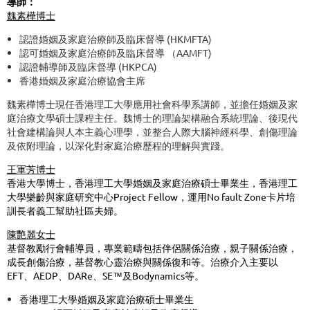
導師：
魏素樺博士
認證婚姻及家庭治療師及臨床督導 (HKMFTA)
認可婚姻及家庭治療師及臨床督導 （AAMFT)
認證輔導師及臨床督導 (HKPCA)
香港婚姻及家庭治療協會主席
魏素樺博士現任香港理工大學應用社會科學系講師，並擔任婚姻及家
庭治療文學碩士課程主任。魏博士的理論架構融合系統理論、後現代
社會建構論與人本主義心理學，並整合人際大腦神經科學、創傷理論
及依附理論，以深化對家庭治療歷程的理解與實踐。
王軍芳
博士
香港大學博士，香港理工大學婚姻及家庭治療碩士畢業生，香港理工
大學樂齡與家庭
研
究中心
Project Fellow，運用No fault Zone卡片培
訓長者義工幫助社區夫婦。
陳艷麗女士
基督教勵行會輔導員，專業範疇包括伴侶關係治療，親子關係治療，
成長創傷治療，基督教心靈治療與關係復和等。治療介入主要以
EFT
、
AEDP
、
DARe
、
SE
™️
及
Bodynamics
等。
香港理工大學婚姻及家庭治療碩士畢業生