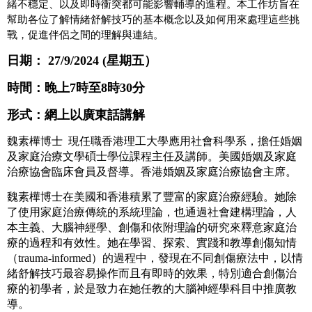
緒不穩定、以及即時衝突都可能影響輔導的進程。本工作坊旨在
幫助各位了解情緒舒解技巧的基本概念以及如何用來處理這些挑
戰，促進伴侶之間的理解與連結。
日期：
27/9/2024 (星期五）
時間：晚上
7時至8時30分
形式：網上以廣東話講解
魏素樺博士
現任職香港理工大學應用社會科學系，擔任婚姻
及家庭治療文學碩士學位課程主任及講師。美國婚姻及家庭
治療協會臨床會員及督導。香港婚姻及家庭治療協會主席。
魏素樺博士在美國和香港積累了豐富的家庭治療經驗。她除
了使用家庭治療傳統的系統理論，也通過社會建構理論，人
本主義、大腦神經學、創傷和依附理論的研究來釋意
家庭治
療的過程和有效性
。她在學習、探索、實踐和教導創傷知情
（
trauma-informed）的過程中，發現在不同創傷療法中，以情
緒舒解技巧最容易操作而且有即時的效果，特別適合創傷治
療的初學者，於是致力在她任教的大腦神經學科目中推廣教
導。