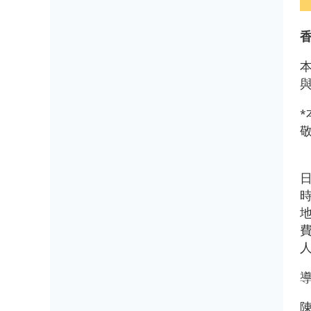
香
日
時
地
費
導
陳