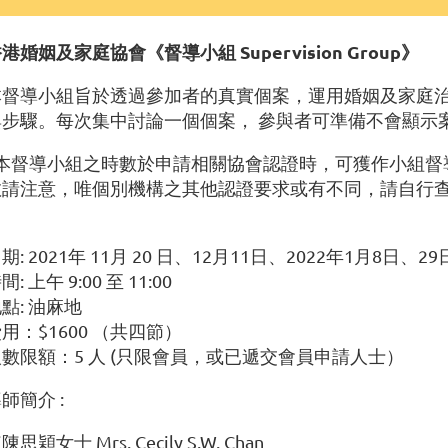
港婚姻及家庭協會《督導小組 Supervision Group》
本督導小組旨於透過參加者的真實個案，運用婚姻及家庭治
與步驟。每次集中討論一個個案， 參與者可準備不會顯示
*本督導小組之時數於申請相關協會認證時，可獲作小組督
敬請注意，唯個別機構之其他認證要求或有不同，請自行
期: 2021年 11月 20 日、12月11日、2022年1月8日、
間: 上午 9:00 至 11:00
點: 油麻地
用：$1600 （共四節）
人數限額：5 人 (只限會員，或已遞交會員申請人士）
師簡介 :
陳思穎女士 Mrs. Cecily S.W. Chan