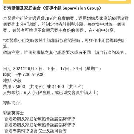
香港婚姻及家庭協會《督導小組 Supervision Group》
本督導小組旨於透過參加者的真實個案，運用婚姻及家庭治療理論對
個案作出分析診斷， 並制定治療計劃與步驟。每次集中討論一個個
案， 參與者可準備不會顯示案主身份的個案， 在小組中分享。
*本督導小組之時數於申請相關協會認證時，可獲作小組督導時數計
算。
敬請注意，唯個別機構之其他認證要求或有不同，請自行查詢為宜。
日期: 2021年 8月 3 日、10日、17日、24日（星期二）
時間: 下午 7:00 至 9:00
地點: 佐敦
費用：$800 （共兩節）或 $1400 （共四節）
人數限額：6 人 (只限會員，或已遞交會員申請人士）
導師簡介 :
郭志英博士
-香港婚姻及家庭治療協會認證臨床督導
-香港婚姻及家庭治療協會認證臨床督導
-香港專業輔導協會院士及認可督導