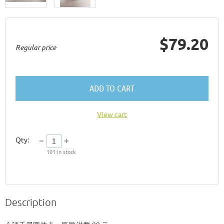
$79.20
Regular price
ADD TO CART
View cart
Qty:
101
in stock
Description